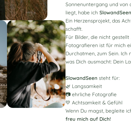
Sonnenuntergang und von de
liegt, habe ich
SlowandSee
Ein Herzensprojekt, das Ach
schafft.
Für Bilder, die nicht gestellt
Fotografieren ist für mich 
Durchatmen, zum Sein. Ich ne
was Dich ausmacht: Dein Lac
SlowandSeen
steht für:
🌿 Langsamkeit
📷 ehrliche Fotografie
💛 Achtsamkeit & Gefühl
Wenn Du magst, begleite ich
freu mich auf Dich!